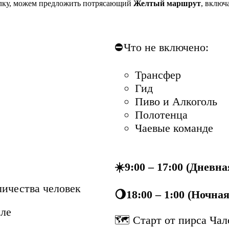
лку, можем предложить потрясающий
Желтый маршрут
, включ
⛔️Что не включено:
Трансфер
Гид
Пиво и Алкоголь
Полотенца
Чаевые команде
☀️9:00 – 17:00 (Дневн
оличества человек
🌖18:00 – 1:00 (Ночна
йле
🗺 Старт от пирса Чал