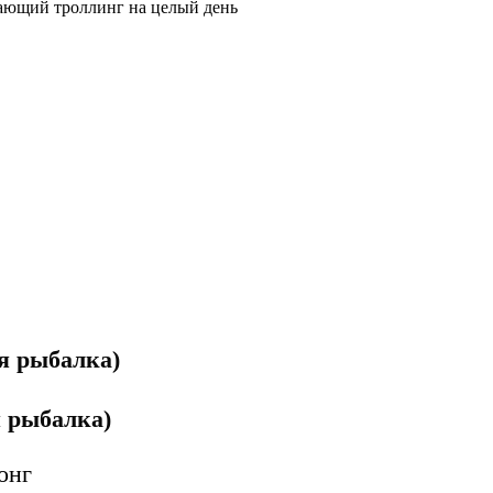
ающий троллинг на целый день
ая рыбалка)
я рыбалка)
онг