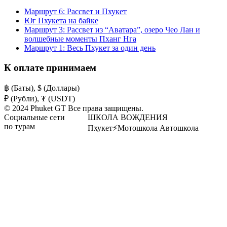
Маршрут 6: Рассвет и Пхукет
Юг Пхукета на байке
Маршрут 3: Рассвет из “Аватара”, озеро Чео Лан и
волшебные моменты Пханг Нга
Маршрут 1: Весь Пхукет за один день
К оплате принимаем
฿ (Баты), $ (Доллары)
₽ (Рубли), ₮ (USDT)
© 2024 Phuket GT Все права защищены.
Социальные сети
ШКОЛА ВОЖДЕНИЯ
по турам
Пхукет⚡️Мотошкола Автошкола