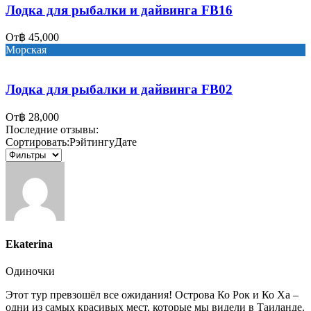
Лодка для рыбалки и дайвинга FB16
От
฿ 45,000
Морская
Лодка для рыбалки и дайвинга FB02
От
฿ 28,000
Последние отзывы:
Сортировать:
Рэйтингу
Дате
Ekaterina
Одиночки
Этот тур превзошёл все ожидания! Острова Ко Рок и Ко Ха –
одни из самых красивых мест, которые мы видели в Таиланде.