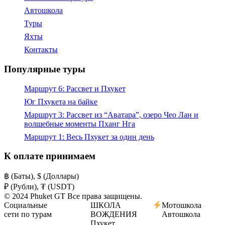
Автошкола
Туры
Яхты
Контакты
Популярные туры
Маршрут 6: Рассвет и Пхукет
Юг Пхукета на байке
Маршрут 3: Рассвет из “Аватара”, озеро Чео Лан и
волшебные моменты Пханг Нга
Маршрут 1: Весь Пхукет за один день
К оплате принимаем
฿ (Баты), $ (Доллары)
₽ (Рубли), ₮ (USDT)
© 2024 Phuket GT Все права защищены.
Социальные
ШКОЛА
Мотошкола
сети по турам
ВОЖДЕНИЯ
Автошкола
Пхукет