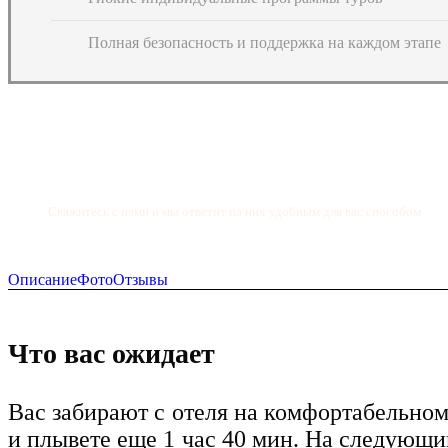
Полная безопасность и поддержка на каждом этапе
Остались вопросы? Cвяжитесь с нами!
Свяжитесь с нами и мы ответит на них удобным для вас способом
+66 99 060 1976
Описание
Фото
Отзывы
Что вас ожидает
Вас забирают с отеля на комфортабельном
и плывете еще 1 час 40 мин. На следующий