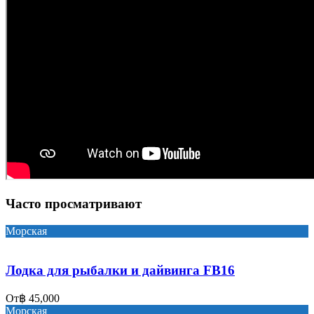
Часто просматривают
Морская
Лодка для рыбалки и дайвинга FB16
От
฿ 45,000
Морская