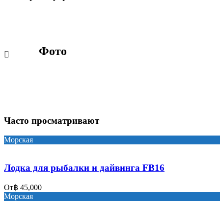
Фото
Часто просматривают
Морская
Лодка для рыбалки и дайвинга FB16
От
฿ 45,000
Морская