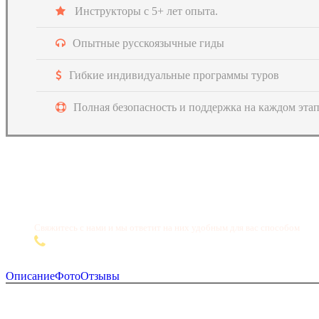
Инструкторы с 5+ лет опыта.
Опытные русскоязычные гиды
Гибкие индивидуальные программы туров
Полная безопасность и поддержка на каждом эта
Остались вопросы? Cвяжитесь с нами!
Свяжитесь с нами и мы ответит на них удобным для вас способом
+66 99 060 1976
Описание
Фото
Отзывы